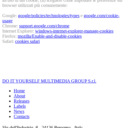
all'uso di tali cookie; (ii) scegliere come impostare le preferenze sui
browser utilizzati più comunemente:
Google:
google/policies/technologies/types
e
google.com/cookie-
usage
Chrome:
support.google.com/chrome
Internet Explorer:
windows-internet-explorer-manage-cookies
Firefox:
mozilla/Enable-and-disable-cookies
Safari:
cookies safari
DO IT YOURSELF MULTIMEDIA GROUP S.r.l.
Home
About
Releases
Labels
News
Contacts
Via dell'Industria, 8 - 24126 Bergamo - Italy