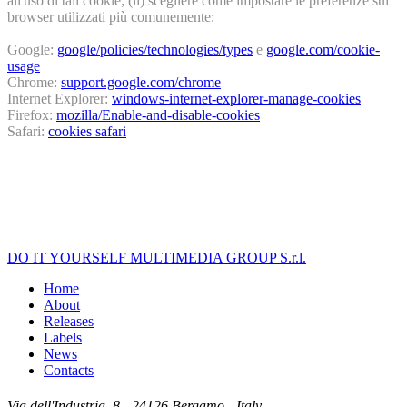
all'uso di tali cookie; (ii) scegliere come impostare le preferenze sui
browser utilizzati più comunemente:
Google:
google/policies/technologies/types
e
google.com/cookie-
usage
Chrome:
support.google.com/chrome
Internet Explorer:
windows-internet-explorer-manage-cookies
Firefox:
mozilla/Enable-and-disable-cookies
Safari:
cookies safari
DO IT YOURSELF MULTIMEDIA GROUP S.r.l.
Home
About
Releases
Labels
News
Contacts
Via dell'Industria, 8 - 24126 Bergamo - Italy