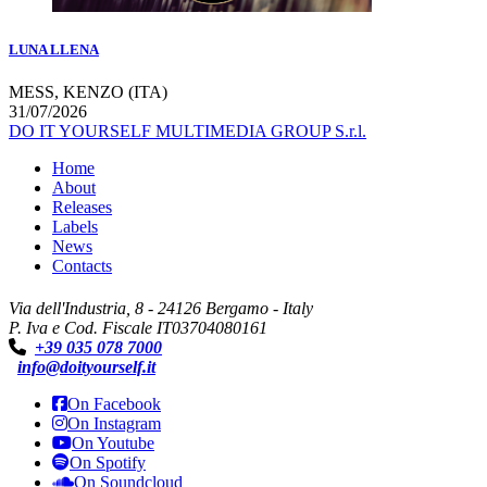
LUNA LLENA
MESS, KENZO (ITA)
31/07/2026
DO IT YOURSELF MULTIMEDIA GROUP S.r.l.
Home
About
Releases
Labels
News
Contacts
Via dell'Industria, 8 - 24126 Bergamo - Italy
P. Iva e Cod. Fiscale IT03704080161
+39 035 078 7000
info@doityourself.it
On Facebook
On Instagram
On Youtube
On Spotify
On Soundcloud