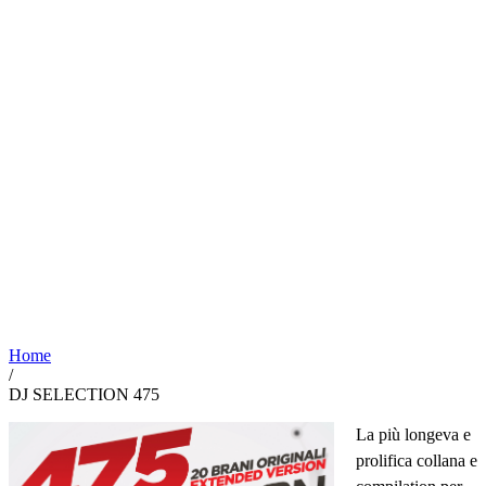
Home
/
DJ SELECTION 475
La più longeva e
prolifica collana e