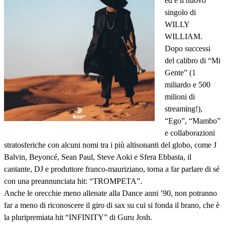
ed è il nuovo
singolo di
WILLY
WILLIAM.
Dopo successi
del calibro di “Mi
Gente” (1
miliardo e 500
milioni di
streaming!),
“Ego”, “Mambo”
e collaborazioni
stratosferiche con alcuni nomi tra i più altisonanti del globo, come J
Balvin, Beyoncé, Sean Paul, Steve Aoki e Sfera Ebbasta, il
cantante, DJ e produttore franco-mauriziano, torna a far parlare di sé
con una preannunciata hit: “TROMPETA”.
Anche le orecchie meno allenate alla Dance anni ’90, non potranno
far a meno di riconoscere il giro di sax su cui si fonda il brano, che è
la pluripremiata hit “INFINITY” di Guru Josh.