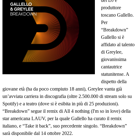
del DJ e
produttore
toscano Gallello.
Per
“Breakdown”
Gallello si è
affidato al talento
di Greylee,
giovanissima
cantautrice
statunitense. A
dispetto della
giovane età (ha da poco compiuto 18 anni), Greylee vanta già
un’avviata carriera in discografia (oltre 2.500.000 di stream solo su
Spotify) e a teatro (dove si è esibita in più di 25 produzioni).
“Breakdown” segue il remix di All 4 nothing (I'm so in love) della
star americana LAUV, per la quale Gallello ha curato il remix
italiano, e “Take it back”, suo precedente singolo. “Breakdown”
sarà disponibile dal 14 ottobre 2022.