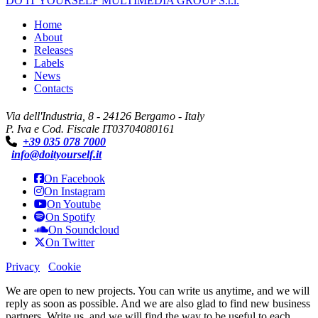
DO IT YOURSELF MULTIMEDIA GROUP S.r.l.
Home
About
Releases
Labels
News
Contacts
Via dell'Industria, 8 - 24126 Bergamo - Italy
P. Iva e Cod. Fiscale IT03704080161
+39 035 078 7000
info@doityourself.it
On Facebook
On Instagram
On Youtube
On Spotify
On Soundcloud
On Twitter
Privacy
Cookie
We are open to new projects. You can write us anytime, and we will
reply as soon as possible. And we are also glad to find new business
partners. Write us, and we will find the way to be useful to each