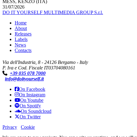
MESS, KENZO (ITA)
31/07/2026
DO IT YOURSELF MULTIMEDIA GROUP S.r.l.
Home
About
Releases
Labels
News
Contacts
Via dell'Industria, 8 - 24126 Bergamo - Italy
P. Iva e Cod. Fiscale IT03704080161
+39 035 078 7000
info@doityourself.it
On Facebook
On Instagram
On Youtube
On Spotify
On Soundcloud
On Twitter
Privacy
Cookie