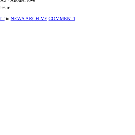
PAS - Another love
desire
IT
in
NEWS ARCHIVE
COMMENTI