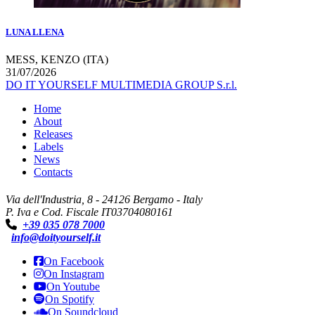
LUNA LLENA
MESS, KENZO (ITA)
31/07/2026
DO IT YOURSELF MULTIMEDIA GROUP S.r.l.
Home
About
Releases
Labels
News
Contacts
Via dell'Industria, 8 - 24126 Bergamo - Italy
P. Iva e Cod. Fiscale IT03704080161
+39 035 078 7000
info@doityourself.it
On Facebook
On Instagram
On Youtube
On Spotify
On Soundcloud