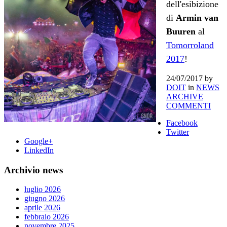
dell'esibizione
di
Armin van
Buuren
al
Tomorroland
2017
!
24/07/2017
by
DOIT
in
NEWS
ARCHIVE
COMMENTI
Facebook
Twitter
Google+
LinkedIn
Archivio news
luglio 2026
giugno 2026
aprile 2026
febbraio 2026
novembre 2025