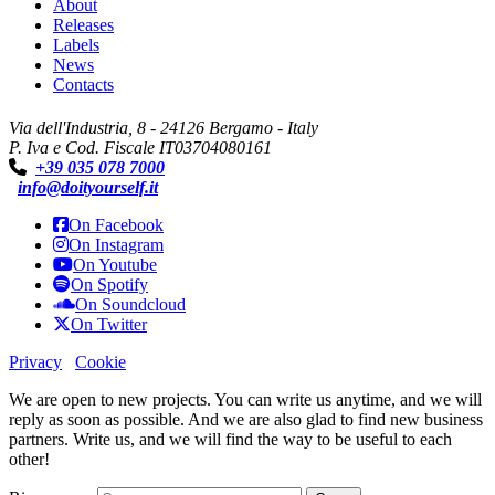
About
Releases
Labels
News
Contacts
Via dell'Industria, 8 - 24126 Bergamo - Italy
P. Iva e Cod. Fiscale IT03704080161
+39 035 078 7000
info@doityourself.it
On Facebook
On Instagram
On Youtube
On Spotify
On Soundcloud
On Twitter
Privacy
Cookie
We are open to new projects. You can write us anytime, and we will
reply as soon as possible. And we are also glad to find new business
partners. Write us, and we will find the way to be useful to each
other!