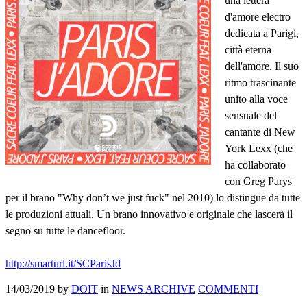
una lettera
d'amore electro
dedicata a Parigi,
città eterna
dell'amore. Il suo
ritmo trascinante
unito alla voce
sensuale del
cantante di New
York Lexx (che
ha collaborato
con Greg Parys
per il brano "Why don’t we just fuck" nel 2010) lo distingue da tutte
le produzioni attuali. Un brano innovativo e originale che lascerà il
segno su tutte le dancefloor.
http://smarturl.it/SCParisJd
14/03/2019
by
DOIT
in
NEWS ARCHIVE
COMMENTI