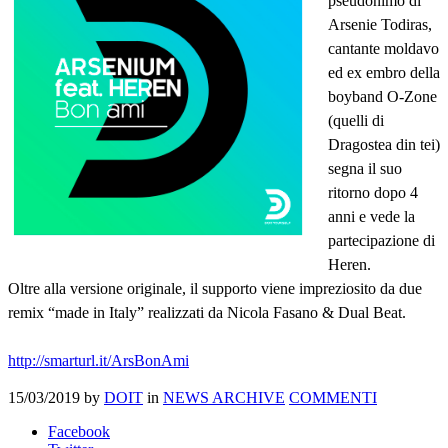
pseudonimo di
Arsenie Todiras,
cantante moldavo
ed ex embro della
boyband O-Zone
(quelli di
Dragostea din tei)
segna il suo
ritorno dopo 4
anni e vede la
partecipazione di
Heren.
Oltre alla versione originale, il supporto viene impreziosito da due
remix “made in Italy” realizzati da Nicola Fasano & Dual Beat.
http://smarturl.it/ArsBonAmi
15/03/2019
by
DOIT
in
NEWS ARCHIVE
COMMENTI
Facebook