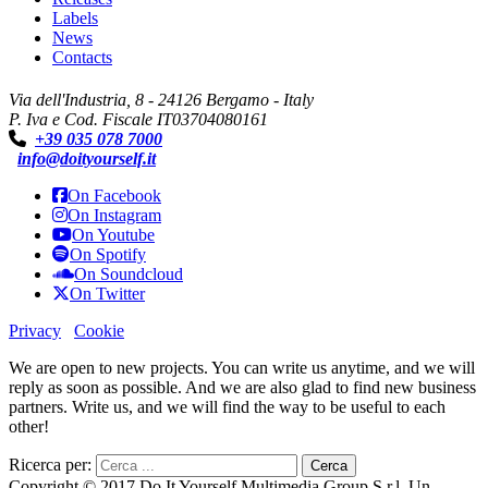
Labels
News
Contacts
Via dell'Industria, 8 - 24126 Bergamo - Italy
P. Iva e Cod. Fiscale IT03704080161
+39 035 078 7000
info@doityourself.it
On Facebook
On Instagram
On Youtube
On Spotify
On Soundcloud
On Twitter
Privacy
Cookie
We are open to new projects. You can write us anytime, and we will
reply as soon as possible. And we are also glad to find new business
partners. Write us, and we will find the way to be useful to each
other!
Ricerca per:
Copyright © 2017 Do It Yourself Multimedia Group S.r.l. Un.