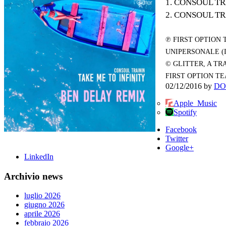
1. CONSOUL TR
2. CONSOUL TR
℗ FIRST OPTION
UNIPERSONALE (
© GLITTER, A T
FIRST OPTION T
02/12/2016
by
DO
Apple_Music
Spotify
Facebook
Twitter
Google+
LinkedIn
Archivio news
luglio 2026
giugno 2026
aprile 2026
febbraio 2026