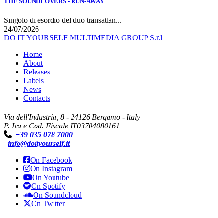
THE SOUNDLOVERS - RUN-AWAY
Singolo di esordio del duo transatlan...
24/07/2026
DO IT YOURSELF MULTIMEDIA GROUP S.r.l.
Home
About
Releases
Labels
News
Contacts
Via dell'Industria, 8 - 24126 Bergamo - Italy
P. Iva e Cod. Fiscale IT03704080161
+39 035 078 7000
info@doityourself.it
On Facebook
On Instagram
On Youtube
On Spotify
On Soundcloud
On Twitter