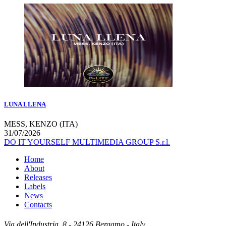
LUNA LLENA
MESS, KENZO (ITA)
31/07/2026
DO IT YOURSELF MULTIMEDIA GROUP S.r.l.
Home
About
Releases
Labels
News
Contacts
Via dell'Industria, 8 - 24126 Bergamo - Italy