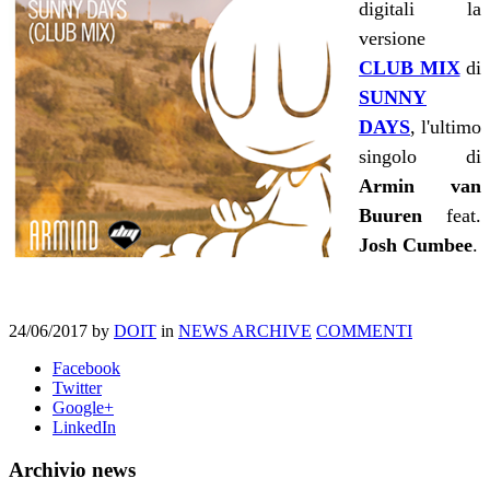
digitali la
versione
CLUB MIX
di
SUNNY
DAYS
, l'ultimo
singolo di
Armin van
Buuren
feat.
Josh Cumbee
.
24/06/2017
by
DOIT
in
NEWS ARCHIVE
COMMENTI
Facebook
Twitter
Google+
LinkedIn
Archivio news