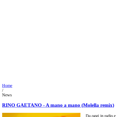
Home
/
News
RINO GAETANO - A mano a mano (Molella remix)
Da oggi in radio