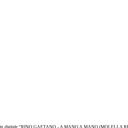
 e in digitale “RINO GAETANO - A MANO A MANO (MOLELLA REMIX)”