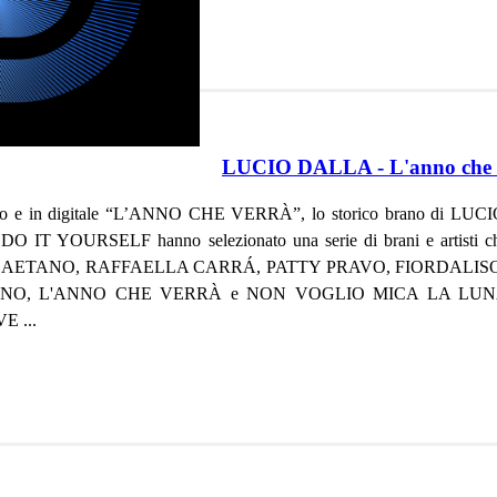
LUCIO DALLA - L'anno che v
io e in digitale “L’ANNO CHE VERRÀ”, lo storico brano di LUC
IT YOURSELF hanno selezionato una serie di brani e artisti che h
ETANO, RAFFAELLA CARRÁ, PATTY PRAVO, FIORDALISO e molt
 L'ANNO CHE VERRÀ e NON VOGLIO MICA LA LUNA, ci hanno
 ...