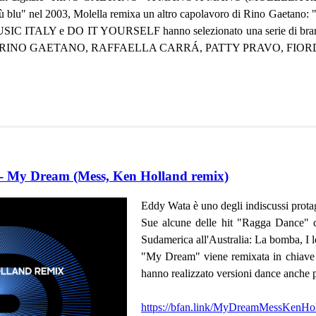
più blu" nel 2003, Molella remixa un altro capolavoro di Rino Gaetano: 
C ITALY e DO IT YOURSELF hanno selezionato una serie di brani e arti
RINO GAETANO, RAFFAELLA CARRÁ, PATTY PRAVO, FIORDAL
My Dream (Mess, Ken Holland remix)
Eddy Wata è uno degli indiscussi protag
Sue alcune delle hit "Ragga Dance" c
Sudamerica all'Australia: La bomba, I 
"My Dream" viene remixata in chiave 
hanno realizzato versioni dance anche 
https://bfan.link/MyDreamMessKenHo