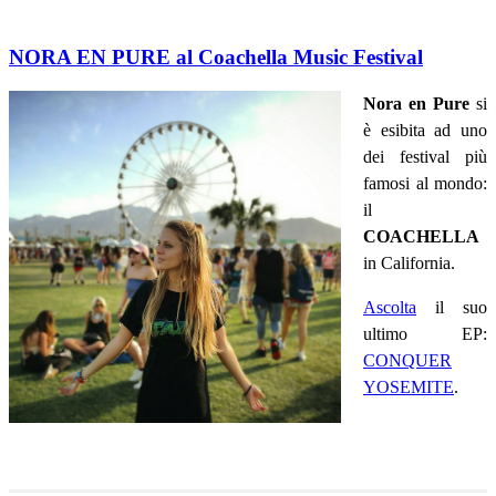
NORA EN PURE al Coachella Music Festival
Nora en Pure
si
è esibita ad uno
dei festival più
famosi al mondo:
il
COACHELLA
in California.
Ascolta
il suo
ultimo EP:
CONQUER
YOSEMITE
.