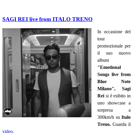
SAGI REI live from ITALO TRENO
In occasione del
tour
promozionale per
il suo nuovo
album
"Emotional
Songs live from
Blue Note
Milano", Sagi
Rei
si è esibito in
uno showcase a
sorpresa a
300km/h su
Italo
Treno.
Guarda il
video.