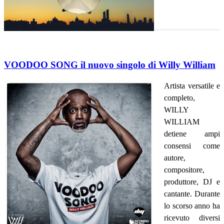
VOODOO SONG il nuovo singolo di Willy William
Artista versatile e
completo,
WILLY
WILLIAM
detiene ampi
consensi come
autore,
compositore,
produttore, DJ e
cantante. Durante
lo scorso anno ha
ricevuto diversi