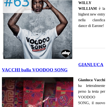
WILLY
WILLIAM
è la
highest new entry
nella classfica
dance di Earone!
GIANLUCA
VACCHI balla VOODOO SONG
Gianluca Vacchi
ha letteralmente
perso la testa per
VOODOO
SONG, il nuovo