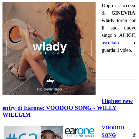
Dopo il successo
di
GINEVRA
,
wlady
torna con
il suo nuovo
singolo
ALICE
,
ascoltalo
o
guarda il video.
Highest new
entry di Earone: VOODOO SONG - WILLY
WILLIAM
VOODOO
SONG
di