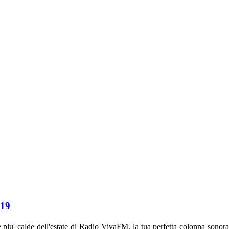
19
ce piu' calde dell'estate di Radio VivaFM, la tua perfetta colo