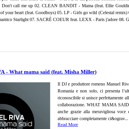
on't call me up 02. CLEAN BANDIT - Mama (feat. Ellie Gouldin
f your heart (feat. Goodboys) 05. LP - Girls go wild (Celesta
tico Starlight 07. SACRÉ COEUR feat. LEXX - Paris j'adore 08. G
- What mama said (feat. Misha Miller)
Il DJ e produttore romeno Manuel Riva
Romania e non solo, ci presenta l’
riconoscibile si unisce perfettamente al
collaborazione. WHAT MAMA SAID vuole
anche grazie alla meravigliosa voce d
abbracciare completamente ci&ograv...
Read More