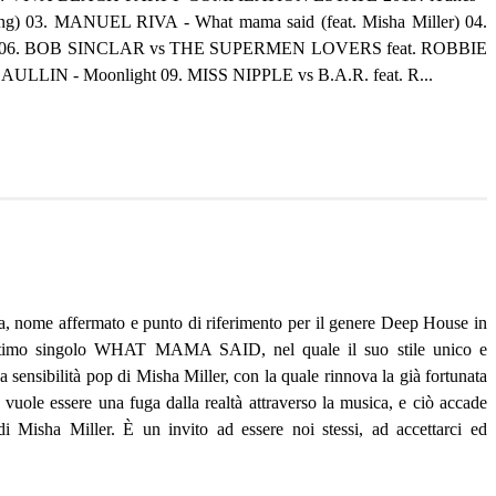
g) 03. MANUEL RIVA - What mama said (feat. Misha Miller) 04.
l remix) 06. BOB SINCLAR vs THE SUPERMEN LOVERS feat. ROBBIE
AULLIN - Moonlight 09. MISS NIPPLE vs B.A.R. feat. R...
, nome affermato e punto di riferimento per il genere Deep House in
ultimo singolo WHAT MAMA SAID, nel quale il suo stile unico e
la sensibilità pop di Misha Miller, con la quale rinnova la già fortunata
 essere una fuga dalla realtà attraverso la musica, e ciò accade
i Misha Miller. È un invito ad essere noi stessi, ad accettarci ed