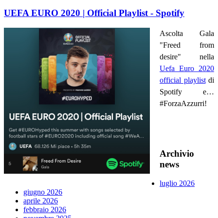
UEFA EURO 2020 | Official Playlist - Spotify
Ascolta Gala
"Freed from
desire" nella
Uefa Euro 2020
official playlist
di
Spotify e…
#ForzaAzzurri!
Archivio
news
luglio 2026
giugno 2026
aprile 2026
febbraio 2026