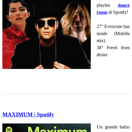
playlist
dance
room
di Spotify!
27° Everyone has
inside (Molella
mix)
38° Freed from
desire
MAXIMUM | Spotify
Un grande balzo