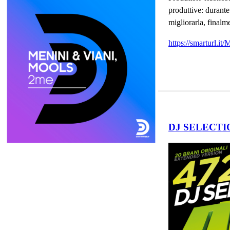
produttive: durante
migliorarla, final
https://smarturl.
DJ SELECTI