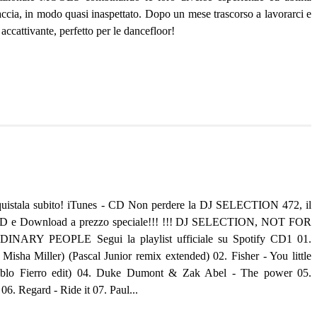
accia, in modo quasi inaspettato. Dopo un mese trascorso a lavorarci e
ccattivante, perfetto per le dancefloor!
acquistala subito! iTunes - CD Non perdere la DJ SELECTION 472, il
 CD e Download a prezzo speciale!!! !!! DJ SELECTION, NOT FOR
RY PEOPLE Segui la playlist ufficiale su Spotify CD1 01.
isha Miller) (Pascal Junior remix extended) 02. Fisher - You little
Pablo Fierro edit) 04. Duke Dumont & Zak Abel - The power 05.
. Regard - Ride it 07. Paul...