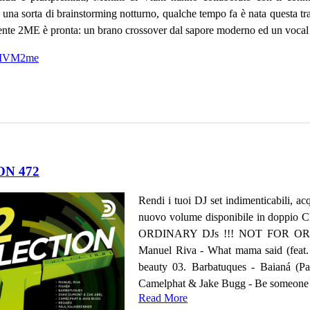
 una sorta di brainstorming notturno, qualche tempo fa è nata questa tr
mente 2ME è pronta: un brano crossover dal sapore moderno ed un vocal a
it/MVM2me
ON 472
Rendi i tuoi DJ set indimenticabili, 
nuovo volume disponibile in doppio
ORDINARY DJs !!! NOT FOR ORDINA
Manuel Riva - What mama said (feat. M
beauty 03. Barbatuques - Baianá (
Camelphat & Jake Bugg - Be someone 06
Read More