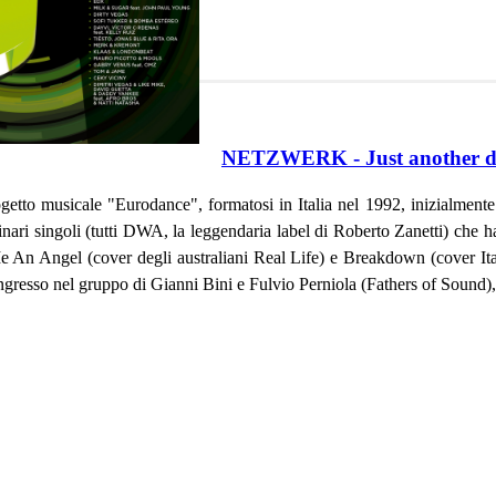
NETZWERK - Just another 
etto musicale "Eurodance", formatosi in Italia nel 1992, inizialmen
dinari singoli (tutti DWA, la leggendaria label di Roberto Zanetti) che h
 An Angel (cover degli australiani Real Life) e Breakdown (cover Ita
gresso nel gruppo di Gianni Bini e Fulvio Perniola (Fathers of Sound),