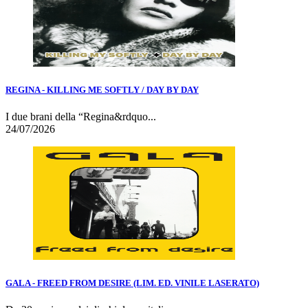
REGINA - KILLING ME SOFTLY / DAY BY DAY
I due brani della “Regina&rdquo...
24/07/2026
GALA - FREED FROM DESIRE (LIM. ED. VINILE LASERATO)